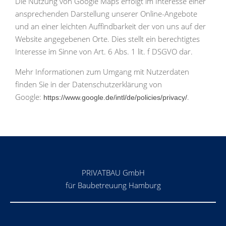
Die Nutzung von Google Maps erfolgt im Interesse einer
ansprechenden Darstellung unserer Online-Angebote
und an einer leichten Auffindbarkeit der von uns auf der
Website angegebenen Orte. Dies stellt ein berechtigtes
Interesse im Sinne von Art. 6 Abs. 1 lit. f DSGVO dar.
Mehr Informationen zum Umgang mit Nutzerdaten
finden Sie in der Datenschutzerklärung von
Google:
.
https://www.google.de/intl/de/policies/privacy/
PRIVATBAU GmbH
für Baubetreuung Hamburg