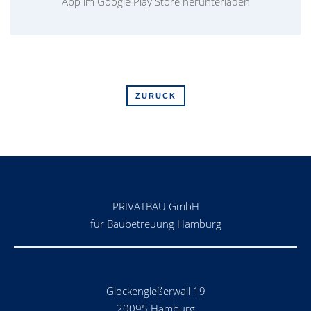
App im Google Play Store herunterladen
ZURÜCK
PRIVATBAU GmbH
für Baubetreuung Hamburg
Glockengießerwall 19
20095 Hamburg