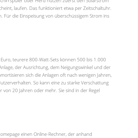
hirrspüler oder Herd nutzen zuerst den Solarstrom
eint, laufen. Das funktioniert etwa per Zeitschaltuhr.
n. Für die Einspeisung von überschüssigem Strom ins
0 Euro, teurere 800-Watt-Sets können 500 bis 1.000
 Anlage, der Ausrichtung, dem Neigungswinkel und der
rtisieren sich die Anlagen oft nach wenigen Jahren,
tzerverhalten. So kann eine zu starke Verschattung
 von 20 Jahren oder mehr. Sie sind in der Regel
r Homepage einen Online-Rechner, der anhand