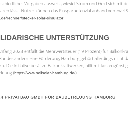
schiedlicher Vorgaben ausweist, wieviel Strom und Geld sich mit d
paren lässt. Nutzer können das Einsparpotenzial anhand von zwei 
.
n.de/rechner/stecker-solar-simulator
LIDARISCHE UNTERSTÜTZUNG
 Anfang 2023 entfällt die Mehrwertsteuer (19 Prozent) für Balko
Bundesländern eine Förderung, Hamburg gehört allerdings nicht da
n. Die Initiative berät zu Balkonkraftwerken, hilft mit kostengünst
ldung (
).
https://www.solisolar-hamburg.de/
24 PRIVATBAU GMBH FÜR BAUBETREUUNG HAMBURG