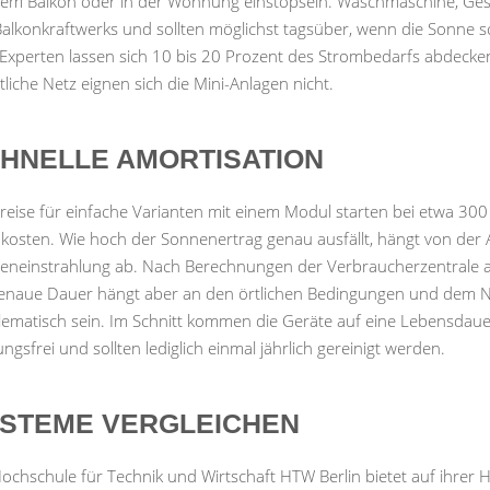
dem Balkon oder in der Wohnung einstöpseln. Waschmaschine, Gesc
alkonkraftwerks und sollten möglichst tagsüber, wenn die Sonne sch
 Experten lassen sich 10 bis 20 Prozent des Strombedarfs abdecke
tliche Netz eignen sich die Mini-Anlagen nicht.
HNELLE AMORTISATION
reise für einfache Varianten mit einem Modul starten bei etwa 30
 kosten. Wie hoch der Sonnenertrag genau ausfällt, hängt von der
eneinstrahlung ab. Nach Berechnungen der Verbraucherzentrale amo
genaue Dauer hängt aber an den örtlichen Bedingungen und dem Nu
ematisch sein. Im Schnitt kommen die Geräte auf eine Lebensdauer
ngsfrei und sollten lediglich einmal jährlich gereinigt werden.
STEME VERGLEICHEN
Hochschule für Technik und Wirtschaft HTW Berlin bietet auf ihre