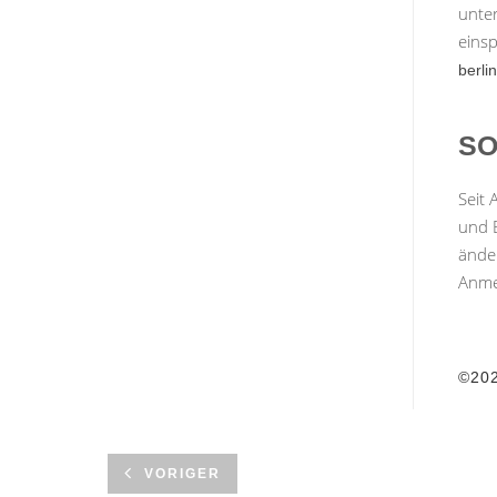
unter
eins
berli
SO
Seit
und 
änder
Anme
©20
VORIGER