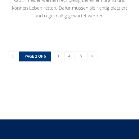
Rauchmelder warnen rechtzeitig bei einem Brand und
können Leben retten. Dafür müssen sie richtig platziert
und regelmäßig gewartet werden.
PAGE 2 OF 6
1
3
4
5
»