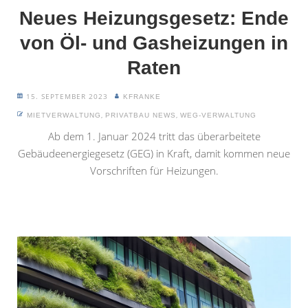
Neues Heizungsgesetz: Ende
von Öl- und Gasheizungen in
Raten
15. SEPTEMBER 2023
KFRANKE
,
,
MIETVERWALTUNG
PRIVATBAU NEWS
WEG-VERWALTUNG
Ab dem 1. Januar 2024 tritt das überarbeitete
Gebäudeenergiegesetz (GEG) in Kraft, damit kommen neue
Vorschriften für Heizungen.