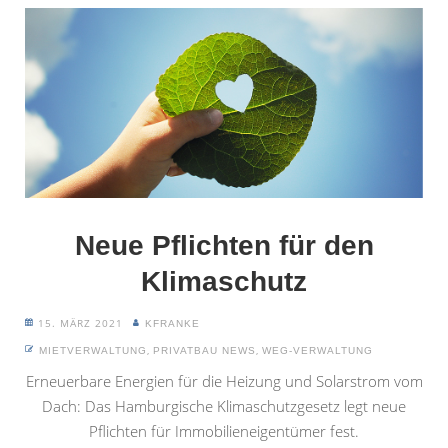
Neue Pflichten für den
Klimaschutz
15. MÄRZ 2021
KFRANKE
,
,
MIETVERWALTUNG
PRIVATBAU NEWS
WEG-VERWALTUNG
Erneuerbare Energien für die Heizung und Solarstrom vom
Dach: Das Hamburgische Klimaschutzgesetz legt neue
Pflichten für Immobilieneigentümer fest.