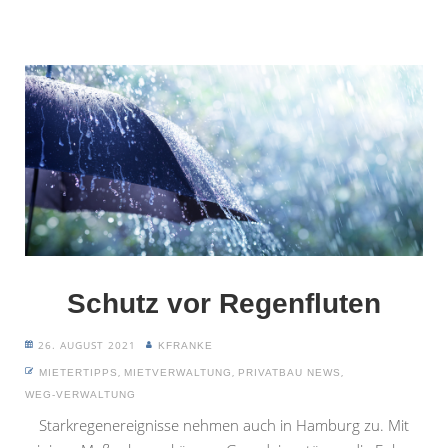
Schutz vor Regenfluten
26. AUGUST 2021
KFRANKE
,
,
,
MIETERTIPPS
MIETVERWALTUNG
PRIVATBAU NEWS
WEG-VERWALTUNG
Starkregenereignisse nehmen auch in Hamburg zu. Mit