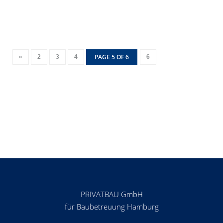
PAGE 5 OF 6
«
2
3
4
6
PRIVATBAU GmbH
für Baubetreuung Hamburg