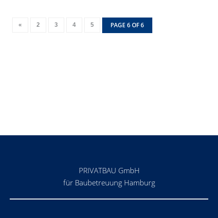
PAGE 6 OF 6
«
2
3
4
5
PRIVATBAU GmbH
für Baubetreuung Hamburg